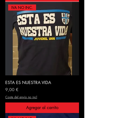
IVA NO INC.
ESTA ES NUESTRA VIDA
Precio
9,00 €
Coste del envío no incl
Agregar al carrito