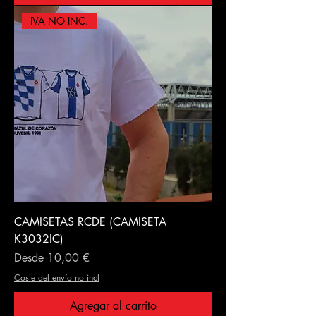
IVA NO INC.
CAMISETAS RCDE (CAMISETA
K3032IC)
Precio de oferta
Desde
10,00 €
Coste del envío no incl
Agregar al carrito