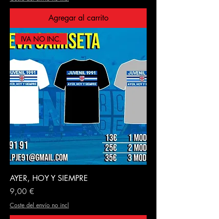
Agregar al carrito
IVA NO INC.
AYER, HOY Y SIEMPRE
Precio
9,00 €
Coste del envío no incl