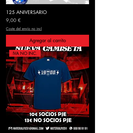
125 ANIVERSARIO
Precio
9,00 €
Coste del envío no incl
Agregar al carrito
IVA NO INC.