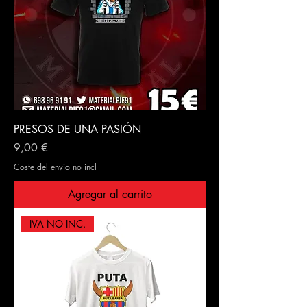
PRESOS DE UNA PASIÓN
Precio
9,00 €
Coste del envío no incl
Agregar al carrito
IVA NO INC.