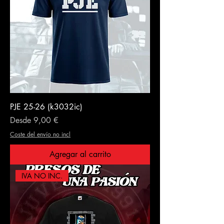
PJE 25-26 (k3032ic)
Precio de oferta
Desde
9,00 €
Coste del envío no incl
Agregar al carrito
IVA NO INC.