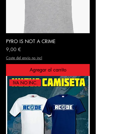
PYRO IS NOT A CRIME
Precio
9,00 €
Coste del envío no incl
Agregar al carrito
IVA NO INC.