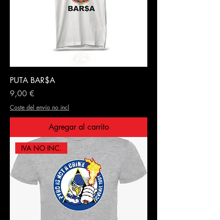
PUTA BAR$A
Precio
9,00 €
Coste del envío no incl
Agregar al carrito
IVA NO INC.