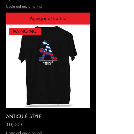
Coste del envío no incl
Agregar al carrito
IVA NO INC.
ANTICULÉ STYLE
Precio
10,00 €
Coste del envío no incl