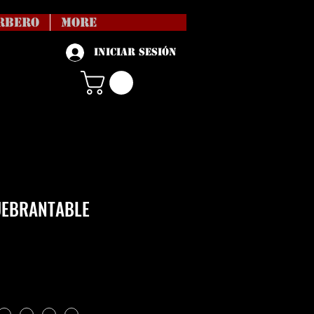
RBERO
More
Iniciar sesión
UEBRANTABLE
ecio
vío no incl