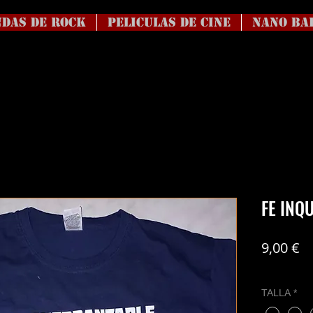
DAS DE ROCK
Peliculas de Cine
NANO BA
FE INQ
Pr
9,00 €
Coste del en
TALLA
*