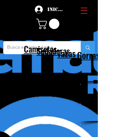
Iniciar sesión
Camisetas
Sudaderas
Tazas
Gorras