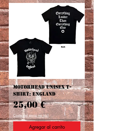
Motorhead Unisex T-
Shirt: England
Precio
25,00 €
Coste del envío no incl
Agregar al carrito