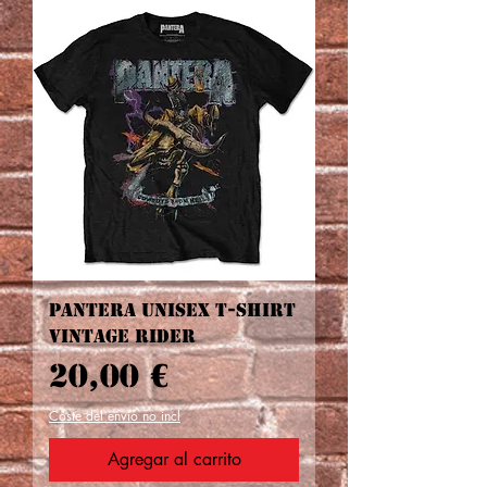
Pantera Unisex T-Shirt
Vintage Rider
Precio
20,00 €
Coste del envío no incl
Agregar al carrito