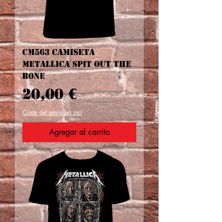
CM563 CAMISETA
METALLICA SPIT OUT THE
BONE
Precio
20,00 €
Coste del envío no incl
Agregar al carrito