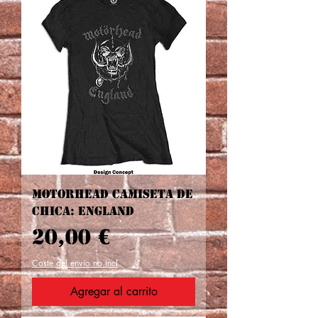
Motorhead CAMISETA DE
CHICA: England
Precio
20,00 €
Coste del envío no incl
Agregar al carrito