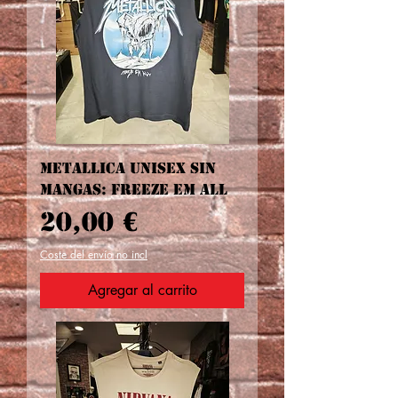
Metallica unisex sin
mangas: Freeze em All
Precio
20,00 €
Coste del envío no incl
Agregar al carrito