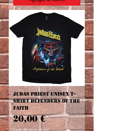
Judas Priest Unisex T-
Shirt Defenders Of The
Faith
Precio
20,00 €
Coste del envío no incl