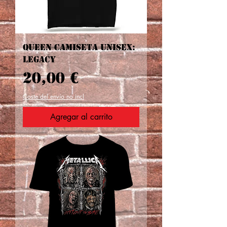
Queen camiseta Unisex:
Legacy
Precio
20,00 €
Coste del envío no incl
Agregar al carrito