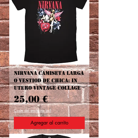
Nirvana CAMISETA LARGA
O VESTIOD DE CHICA: In
Utero Vintage Collage
Precio
25,00 €
Coste del envío no incl
Agregar al carrito