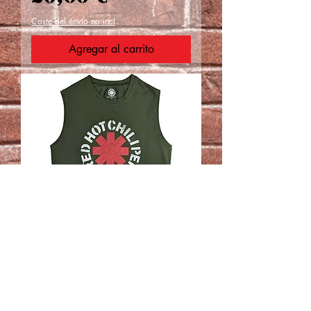
Coste del envío no incl
Agregar al carrito
Red Hot Chili Peppers
Unisex sin mangas:
Stencil