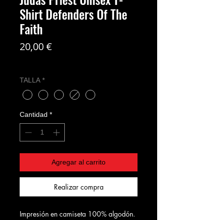
Shirt Defenders Of The
Faith
Precio
20,00 €
Coste del envío no incl
TALLA
*
Cantidad
*
Agregar al carrito
Realizar compra
Impresión en camiseta 100% algodón.