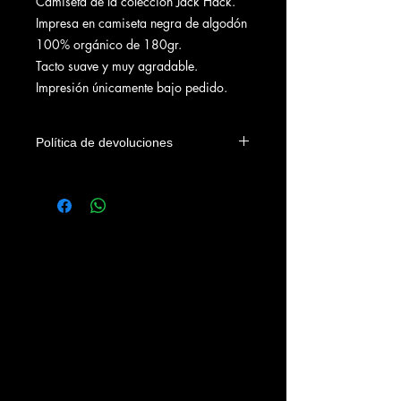
Camiseta de la colección Jack Hack.
Impresa en camiseta negra de algodón
100% orgánico de 180gr.
Tacto suave y muy agradable.
Impresión únicamente bajo pedido.
Política de devoluciones
Solo se aceptarán devoluciones en los
4 días siguientes a su envío y por
cualquiera de estas dos razones:
- Defecto o tara de la prenda.
- Defecto en la impresión.
NO SE ACEPTARAN DEVOLUCIONES
POR CAMBIO DE TALLA.