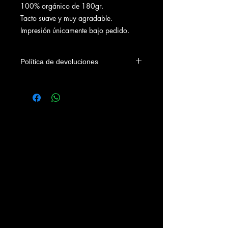
100% orgánico de 180gr.
Tacto suave y muy agradable.
Impresión únicamente bajo pedido.
Política de devoluciones
Solo se aceptarán devoluciones en los
4 días siguientes a su envío y por
cualquiera de estas dos razones:
- Defecto o tara de la prenda.
- Defecto en la impresión.
NO SE ACEPTARAN DEVOLUCIONES
POR CAMBIO DE TALLA.