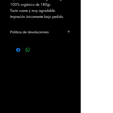
100% orgánico de 180gr.
Tacto suave y muy agradable.
Impresión únicamente bajo pedido.
Política de devoluciones
Solo se aceptarán devoluciones en los
4 días siguientes a su envío y por
cualquiera de estas dos razones:
- Defecto o tara de la prenda.
- Defecto en la impresión.
NO SE ACEPTARAN DEVOLUCIONES
POR CAMBIO DE TALLA.