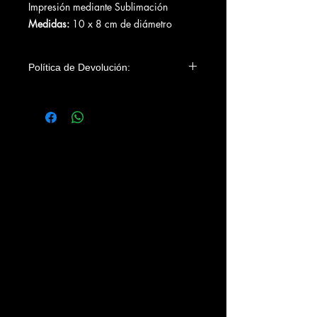
Impresión mediante Sublimación
Medidas:
10 x 8 cm de diámetro
Política de Devolución:
Debido a que esta camiseta se imprime
baja demanda, ni Llobregat Blanc i
Blau ni Camisetas de Cine aceptarán
devoluciones si no es por fallo de
impresión o tara de la prenda.