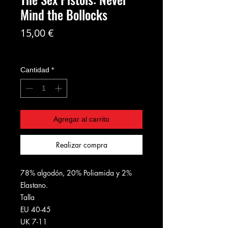
Mind the Bollocks
Precio
15,00 €
Coste del envío no incl
Cantidad
*
Agregar al carrito
Realizar compra
78% algodón, 20% Poliamida y 2%
Elastano.
Talla
EU 40-45
UK 7-11