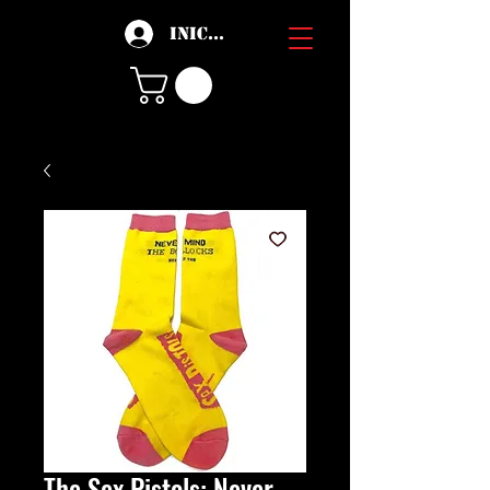
Iniciar sesión
The Sex Pistols: Never