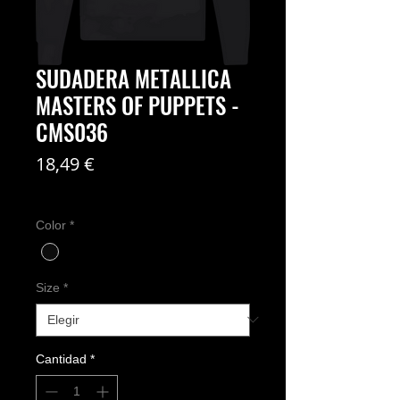
SUDADERA METALLICA
MASTERS OF PUPPETS -
CMS036
Precio
18,49 €
Coste del envío no incl
Color
*
Size
*
Cantidad
*