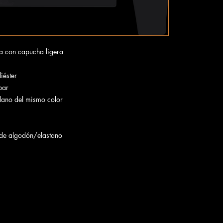
ra con capucha ligera
iéster
par
ano del mismo color
 de algodón/elastano