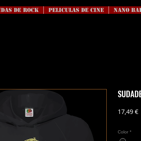
DAS DE ROCK
Peliculas de Cine
NANO BA
SUDADE
17,49 €
Coste del en
Color
*