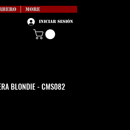
RBERO
More
Iniciar sesión
RA BLONDIE - CMS082
Precio
vío no incl