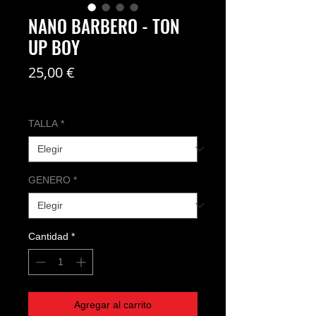
NANO BARBERO - TON
UP BOY
Precio
25,00 €
Coste del envío no incl
TALLA
*
GENERO
*
Cantidad
*
Agregar al carrito