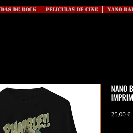
DAS DE ROCK
Peliculas de Cine
NANO BA
NANO B
IMPRIM
25,00 €
Coste del en