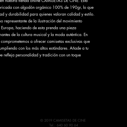
en nuestra tienda online CAMISETAS DE CINE. Esta
bricada con algodón orgánico 100% de 190gr, lo que
y durabilidad para quienes valoran calidad y estilo.
 representante de la ilustración del movimiento
en Europa, haciendo de esta prenda una pieza
antes de la cultura musical y la moda auténtica. En
comprometemos a ofrecer camisetas exclusivas que
cumpliendo con los más altos estándares. Añade a tu
e refleja personalidad y tradición con un toque
© 2019 CAMISETAS DE CINE
Tel.: 640 60 90 64