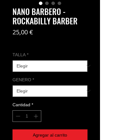
NANO BARBERO -
ROCKABILLY BARBER
Precio
25,00 €
Coste del envío no incl
TALLA
*
GENERO
*
Cantidad
*
Agregar al carrito