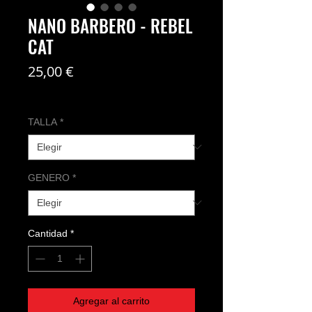
NANO BARBERO - REBEL
CAT
Precio
25,00 €
Coste del envío no incl
TALLA
*
GENERO
*
Cantidad
*
Agregar al carrito