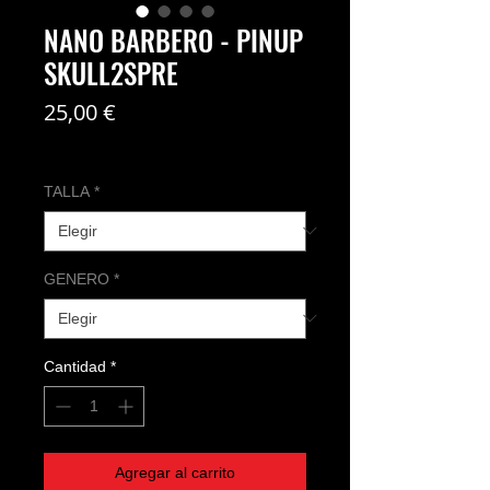
NANO BARBERO - PINUP
SKULL2SPRE
Precio
25,00 €
Coste del envío no incl
TALLA
*
GENERO
*
Cantidad
*
Agregar al carrito