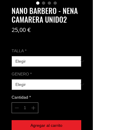
NANO BARBERO - NENA
CAMARERA UNIDO2
Precio
25,00 €
Coste del envío no incl
TALLA
*
GENERO
*
Cantidad
*
Agregar al carrito