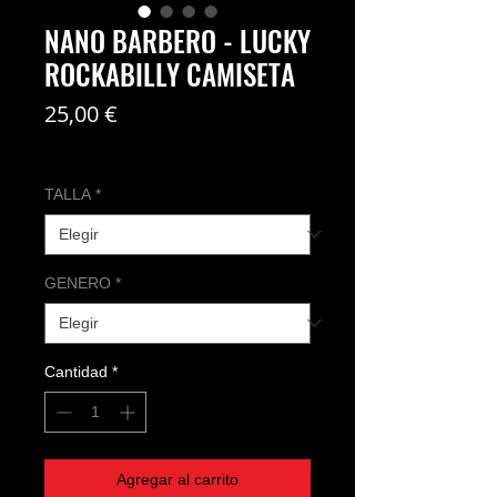
NANO BARBERO - LUCKY
ROCKABILLY CAMISETA
Precio
25,00 €
Coste del envío no incl
TALLA
*
GENERO
*
Cantidad
*
Agregar al carrito