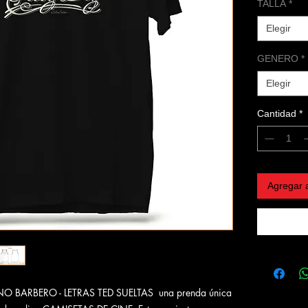
TALLA
*
Elegir
GENERO
*
Elegir
Cantidad
*
Agregar a
ANO BARBERO - LETRAS TED SUELTAS una prenda única