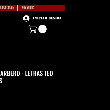
RBERO
More
Iniciar sesión
ARBERO - LETRAS TED
S
Precio
vío no incl