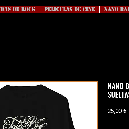
DAS DE ROCK
Peliculas de Cine
NANO BA
NANO B
SUELTA
25,00 €
Coste del en