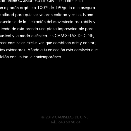
enda online CAMISETAS DE CINE. Esta camiseta
on algodón orgánico 100% de 190gr, lo que asegura
ilidad para quienes valoran calidad y estilo. Nano
sentante de la ilustración del movimiento rockabilly y
ciendo de esta prenda una pieza imprescindible para
 musical y la moda auténtica. En CAMISETAS DE CINE,
er camisetas exclusivas que combinan arte y confort,
tos estándares. Añade a tu colección esta camiseta que
adición con un toque contemporáneo.
© 2019 CAMISETAS DE CINE
Tel.: 640 60 90 64