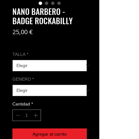
NANO BARBERO -
BADGE ROCKABILLY
Precio
25,00 €
Coste del envío no incl
TALLA
*
GENERO
*
Cantidad
*
Agregar al carrito