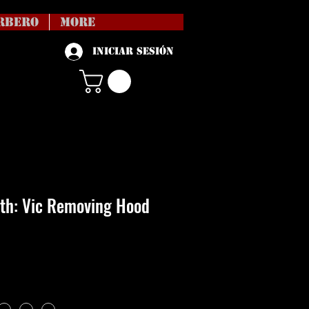
RBERO
More
Iniciar sesión
th: Vic Removing Hood
Precio
vío no incl