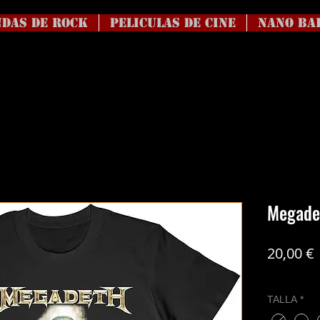
DAS DE ROCK
Peliculas de Cine
NANO BA
Megade
20,00 €
Coste del en
TALLA
*