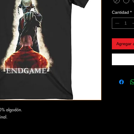
Cantidad
*
Agregar a
00% algodón.
inal.