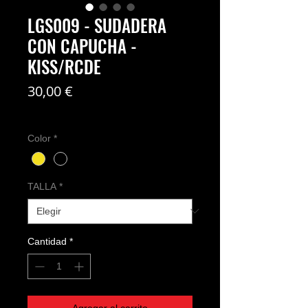
LGS009 - SUDADERA
CON CAPUCHA -
KISS/RCDE
Precio
30,00 €
Coste del envío no incl
Color
*
TALLA
*
Cantidad
*
Agregar al carrito