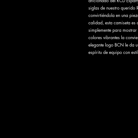
aficionado del RCD Espanyo
siglas de nuestro querido 
convirtiéndola en una pie
calidad, esta camiseta es 
simplemente para mostrar t
colores vibrantes la convi
elegante logo BCN le da un
espíritu de equipo con est