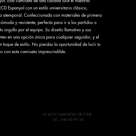
l. Esta camiseta de alta calidad luce el nuestras
RCD Espanyol con un estilo universitario clásico,
za atemporal. Confeccionada con materiales de primera
cómoda y resistente, perfecta para ir a los partidos o
u orgullo por el equipo. Su diseño llamativo y sus
erten en una opción única para cualquier seguidor, y el
 toque de estilo. No pierdas la oportunidad de lucir tu
ilo con esta camiseta imprescindible.
© 2019 CAMISETAS DE CINE
Tel.: 640 60 90 64