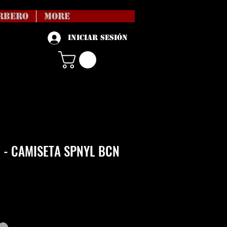
RBERO
More
Iniciar sesión
 - CAMISETA SPNYL BCN
Precio
vío no incl