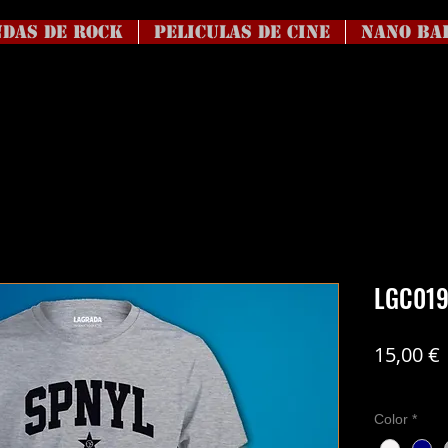
DAS DE ROCK
Peliculas de Cine
NANO BA
LGC019
15,00 €
Coste del en
Color
*