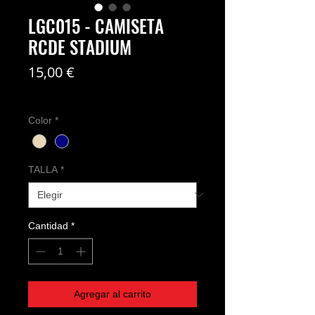
LGC015 - CAMISETA
RCDE STADIUM
Precio
15,00 €
Coste del envío no incl
Color
*
TALLA
*
Cantidad
*
Agregar al carrito