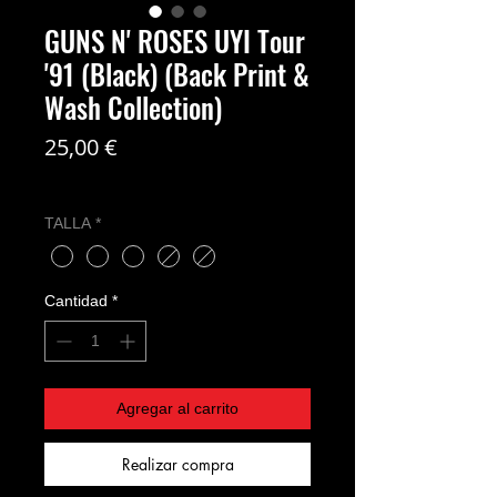
GUNS N' ROSES UYI Tour
'91 (Black) (Back Print &
Wash Collection)
Precio
25,00 €
Coste del envío no incl
TALLA
*
Cantidad
*
Agregar al carrito
Realizar compra