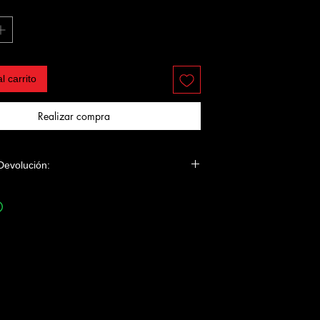
l carrito
Realizar compra
 Devolución:
e esta camiseta se imprime baja demanda, ni
lanc i Blau ni Camisetas de Cine aceptarán
 si no es por fallo de impresión o tara de la