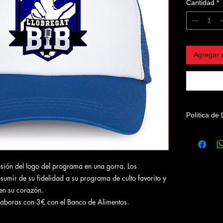
Cantidad
*
Agregar a
Política de
Debido a qu
Llobregat B
devoluciones
prenda.
esión del logo del programa en una gorra. Los
umir de su fidelidad a su programa de culto favorito y
 en su corazón.
aboras con 3€ con el Banco de Alimentos.