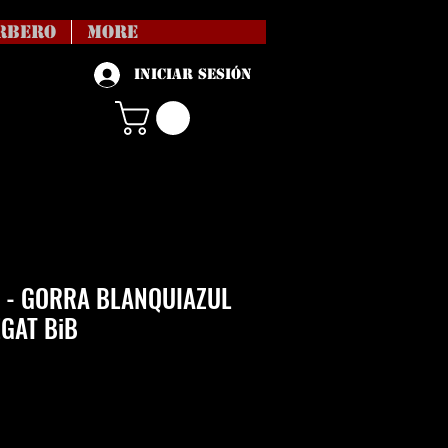
RBERO
More
Iniciar sesión
 - GORRA BLANQUIAZUL
GAT BiB
Precio
vío no incl