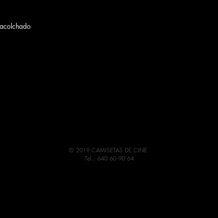
 acolchado
© 2019 CAMISETAS DE CINE
Tel.: 640 60 90 64