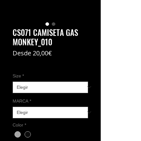
CS071 CAMISETA GAS
MONKEY_010
Precio
Desde
20,00€
de
Coste del envío no incl
oferta
Size
*
MARCA
*
Color
*