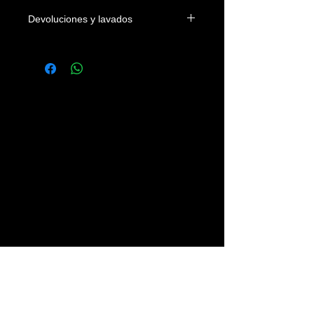
Devoluciones y lavados
Las camisetas se podrán devolver
dentro de los 4 días naturales a la
fecha de entrega en el domicilio del
cliente o en su defecto de su recogida
en nuestra tienda. Los gastos
devolución correrán a cargo del
cliente.
Se recomienda lavar las prendas con
agua fria, sin legías y del revés.