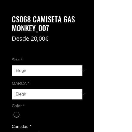
CS068 CAMISETA GAS
MONKEY_007
Precio
Desde
20,00€
de
Coste del envío no incl
oferta
Size
*
MARCA
*
Color
*
Cantidad
*