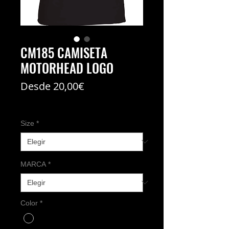
CM185 CAMISETA
MOTORHEAD LOGO
Precio
Desde
20,00€
de
Coste del envío no incl
oferta
Size
*
MARCA
*
Color
*