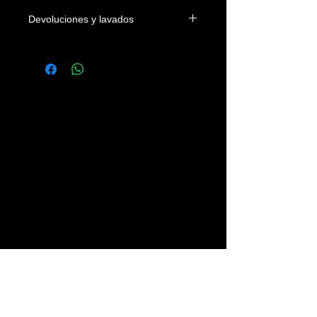
Devoluciones y lavados
Las camisetas se podrán devolver
dentro de los 4 días naturales a la
fecha de entrega en el domicilio del
cliente o en su defecto de su recogida
en nuestra tienda. Los gastos
devolución correrán a cargo del
cliente.
Se recomienda lavar las prendas con
agua fria, sin legías y del revés.