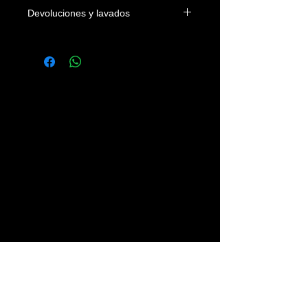
Devoluciones y lavados
Las camisetas se podrán devolver
dentro de los 4 días naturales a la
fecha de entrega en el domicilio del
cliente o en su defecto de su recogida
en nuestra tienda. Los gastos
devolución correrán a cargo del
cliente.
Se recomienda lavar las prendas con
agua fria, sin legías y del revés.