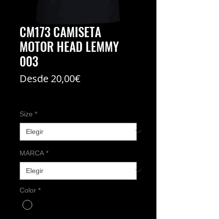
CM173 CAMISETA
MOTOR HEAD LEMMY
003
Precio
Desde
20,00€
de
Coste del envío no incl
oferta
Size
*
MARCA
*
Color
*