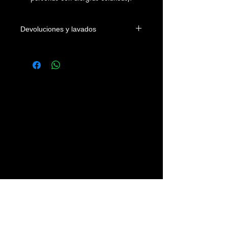
Devoluciones y lavados
Las camisetas se podrán devolver
dentro de los 4 días naturales a la
fecha de entrega en el domicilio del
cliente o en su defecto de su recogida
en nuestra tienda. Los gastos
devolución correrán a cargo del
cliente.
Se recomienda lavar las prendas con
agua fria, sin legías y del revés.