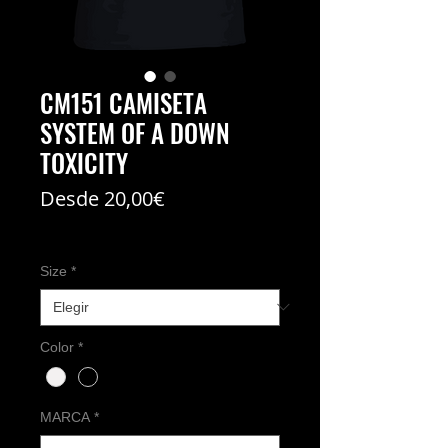
CM151 CAMISETA
SYSTEM OF A DOWN
TOXICITY
Precio
Desde
20,00€
de
Coste del envío no incl
oferta
Size
*
Color
*
MARCA
*