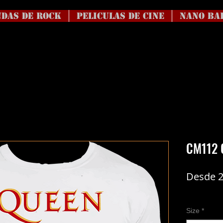
DAS DE ROCK
Peliculas de Cine
NANO BA
CM112 
Desde
Coste del en
Size
*