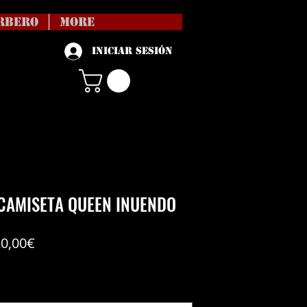
RBERO
More
Iniciar sesión
CAMISETA QUEEN INUENDO
Precio
20,00€
de
vío no incl
oferta