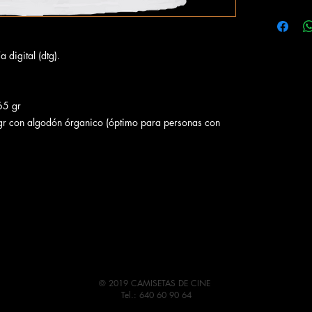
Las camiset
naturales a 
en su defect
 digital (dtg).
devolución c
Se recomiend
y del revés.
165 gr
 gr con algodón órganico (óptimo para personas con
© 2019 CAMISETAS DE CINE
Tel.: 640 60 90 64