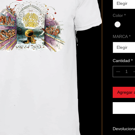
Elegir
Color
*
MARCA
*
Elegir
Cantidad
*
Agregar a
Devolucion