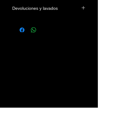
Devoluciones y lavados
Las camisetas se podrán devolver
dentro de los 4 días naturales a la
fecha de entrega en el domicilio del
cliente o en su defecto de su recogida
en nuestra tienda. Los gastos
devolución correrán a cargo del
cliente.
Se recomienda lavar las prendas con
agua fria, sin legías y del revés.