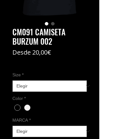
CM091 CAMISETA
BURZUM 002
Precio
Desde
20,00€
de
Coste del envío no incl
oferta
Size
*
Color
*
MARCA
*