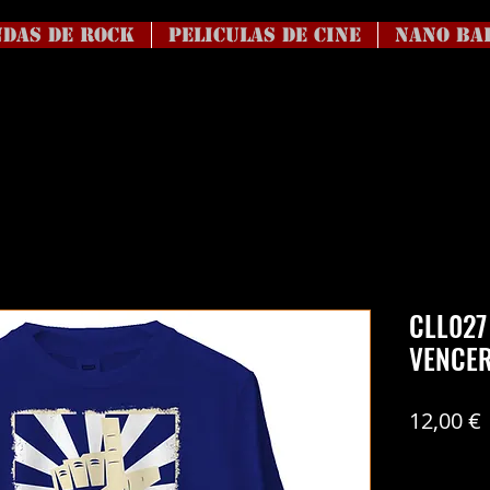
DAS DE ROCK
Peliculas de Cine
NANO BA
CLL027
VENCER.
12,00 €
Coste del en