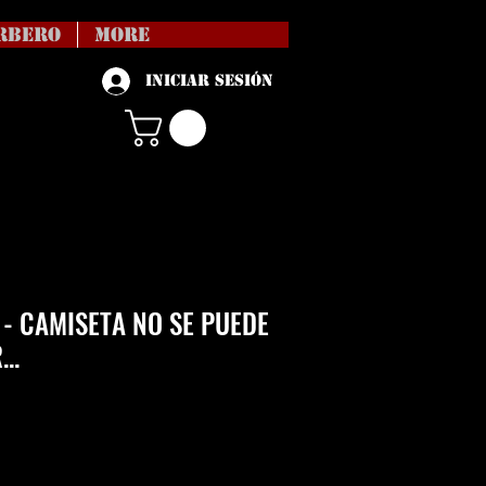
RBERO
More
Iniciar sesión
 - CAMISETA NO SE PUEDE
..
Precio
vío no incl