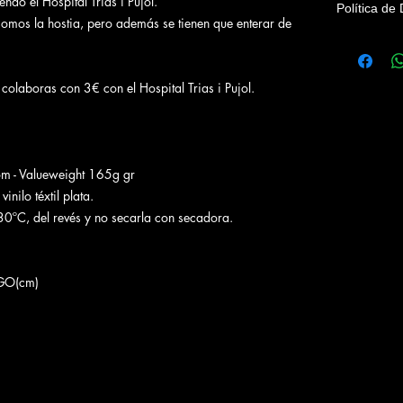
ndo el Hospital Trias i Pujol.
Política de
omos la hostia, pero además se tienen que enterar de
Debido a qu
Llobregat B
devoluciones
olaboras con 3€ con el Hospital Trias i Pujol.
prenda.
om - Valueweight 165g gr
nilo téxtil plata.
0ºC, del revés y no secarla con secadora.
GO(cm)