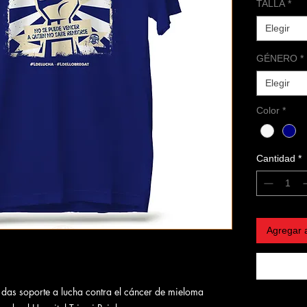
TALLA
*
Elegir
GÉNERO
*
Elegir
Color
*
Cantidad
*
Agregar a
das soporte a lucha contra el cáncer de mieloma