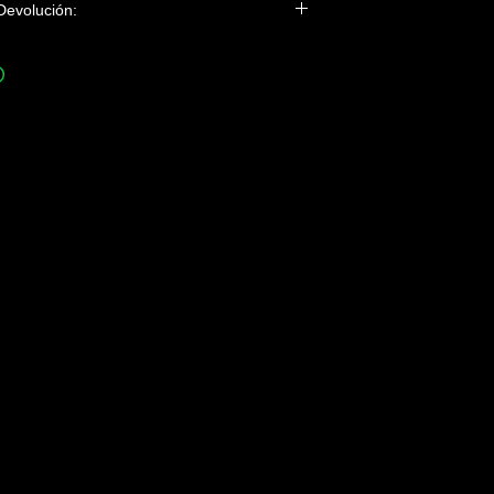
 Devolución:
e esta camiseta se imprime baja demanda, ni
lanc i Blau ni Camisetas de Cine aceptarán
 si no es por fallo de impresión o tara de la