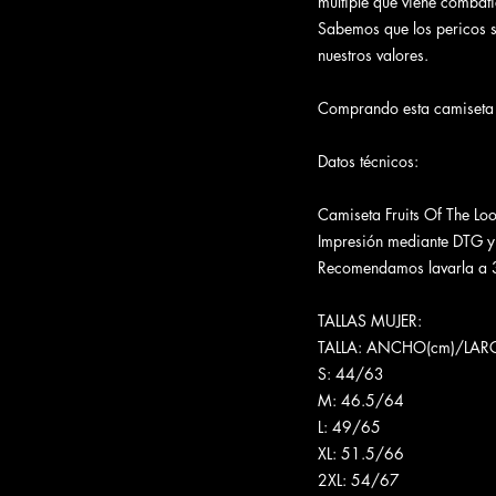
múltiple que viene combatie
Sabemos que los pericos s
nuestros valores.
Comprando esta camiseta c
Datos técnicos:
Camiseta Fruits Of The Lo
Impresión mediante DTG y vi
Recomendamos lavarla a 3
TALLAS MUJER:
TALLA: ANCHO(cm)/LAR
S: 44/63
M: 46.5/64
L: 49/65
XL: 51.5/66
2XL: 54/67