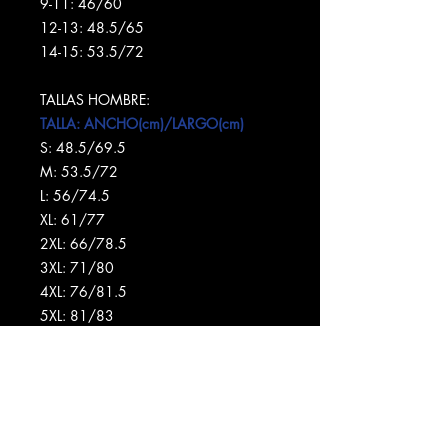
9-11: 46/60
12-13: 48.5/65
14-15: 53.5/72
TALLAS HOMBRE:
TALLA: ANCHO(cm)/LARGO(cm)
S: 48.5/69.5
M: 53.5/72
L: 56/74.5
XL: 61/77
2XL: 66/78.5
3XL: 71/80
4XL: 76/81.5
5XL: 81/83
Política de Devolución:
Debido a que esta camiseta se imprime