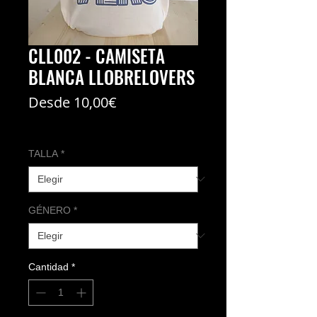
CLL002 - CAMISETA
BLANCA LLOBRELOVERS
Precio
Desde
10,00€
de
Coste del envío no incl
oferta
TALLA
*
GÉNERO
*
Cantidad
*