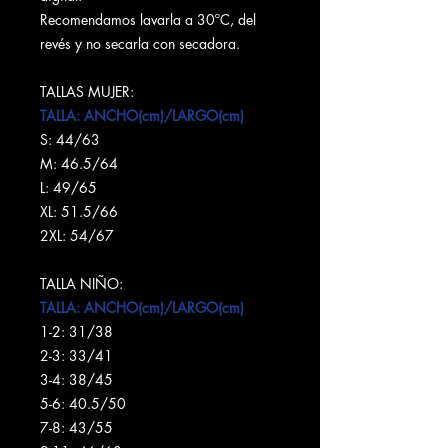
Recomendamos lavarla a 30ºC, del
revés y no secarla con secadora.
TALLAS MUJER:
TALLA: ANCHO(cm)/LARGO(cm)
S: 44/63
M: 46.5/64
L: 49/65
XL: 51.5/66
2XL: 54/67
TALLA NIÑO:
TALLA: ANCHO(cm)/LARGO(cm)
1-2: 31/38
2-3: 33/41
3-4: 38/45
5-6: 40.5/50
7-8: 43/55