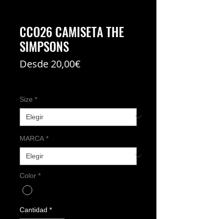
CCO26 CAMISETA THE
SIMPSONS
Precio
Desde
20,00€
de
Coste del envío no incl
oferta
Size
*
MARCA
*
Color
*
Cantidad
*