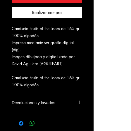
Realizar compra
Camiseta Fruits of the Loom de 165 gr
100% algodón
Impresa mediante serigrafía digital
(dtg).
Imagen dibujada y digitalizada por
David Aguilera (AGUILEART).
Camiseta Fruits of the Loom de 165 gr
100% algodón
Devoluciones y lavados
Las camisetas se podrán devolver
dentro de los 4 días naturales a la
fecha de entrega en el domicilio del