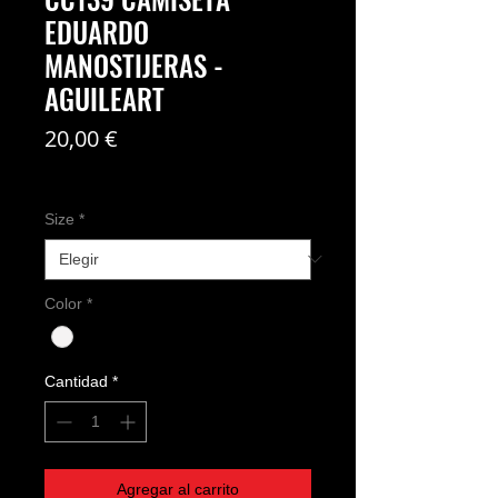
EDUARDO
MANOSTIJERAS -
AGUILEART
Precio
20,00 €
Coste del envío no incl
Size
*
Color
*
Cantidad
*
Agregar al carrito