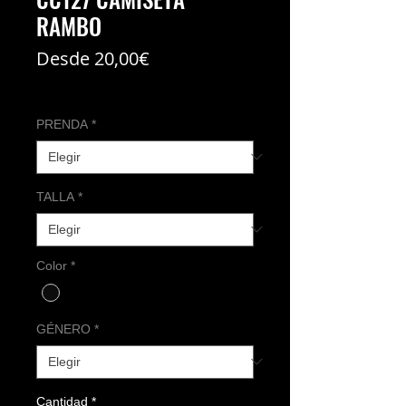
RAMBO
Precio
Desde
20,00€
de
Coste del envío no incl
oferta
PRENDA
*
TALLA
*
Color
*
GÉNERO
*
Cantidad
*