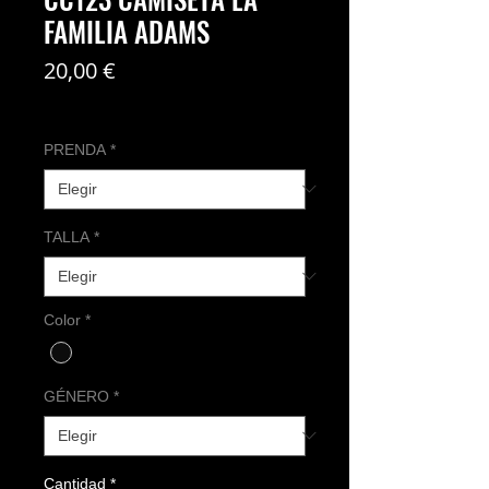
FAMILIA ADAMS
Precio
20,00 €
Coste del envío no incl
PRENDA
*
TALLA
*
Color
*
GÉNERO
*
Cantidad
*