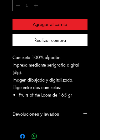
Agregar al carrito
Realizar compra
Camiseta 100% algodón.
Impresa mediante serigrafía digital
(dtg).
Imagen dibujada y digitalizada.
Elige entre dos camisetas:
Fruits of the Loom de 165 gr
Devoluciones y lavados
Las camisetas se podrán devolver
dentro de los 4 días naturales a la
fecha de entrega en el domicilio del