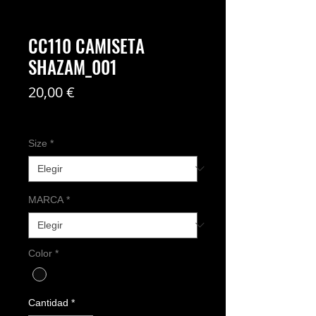
CC110 CAMISETA
SHAZAM_001
Precio
20,00 €
Coste del envío no incl
Size
*
MARCA
*
Color
*
Cantidad
*