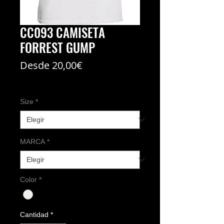
CC093 CAMISETA
FORREST GUMP
Precio
Desde
20,00€
de
Coste del envío no incl
oferta
Size
*
MARCA
*
Color
*
Cantidad
*