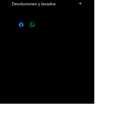
Devoluciones y lavados
Las camisetas se podrán devolver
dentro de los 4 días naturales a la
fecha de entrega en el domicilio del
cliente o en su defecto de su recogida
en nuestra tienda. Los gastos
devolución correrán a cargo del
cliente.
Se recomienda lavar las prendas con
agua fria, sin legías y del revés.