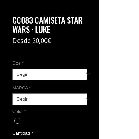
CC083 CAMISETA STAR
WARS · LUKE
Precio
Desde
20,00€
de
Coste del envío no incl
oferta
Size
*
MARCA
*
Color
*
Cantidad
*