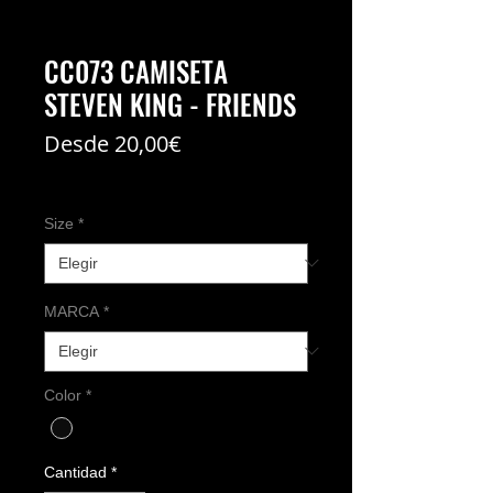
CC073 CAMISETA
STEVEN KING - FRIENDS
Precio
Desde
20,00€
de
Coste del envío no incl
oferta
Size
*
MARCA
*
Color
*
Cantidad
*