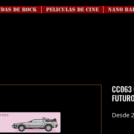
DAS DE ROCK
Peliculas de Cine
NANO BA
CC063 
FUTURO
Desde
Coste del en