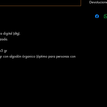
Devolucion
Las camiset
naturales a 
en su defect
devolución c
Se recomiend
 digital (dtg).
y del revés.
izada.
165 gr
 gr con algodón órganico (óptimo para personas con