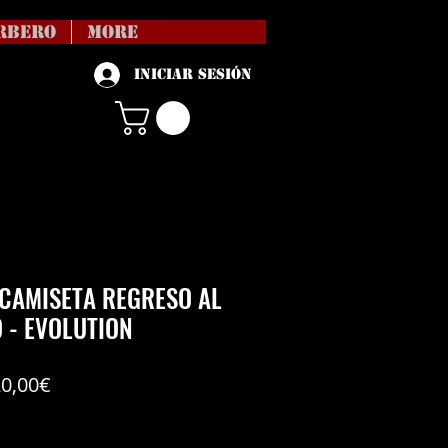
RBERO
More
Iniciar sesión
CAMISETA REGRESO AL
 - EVOLUTION
Precio
20,00€
de
vío no incl
oferta