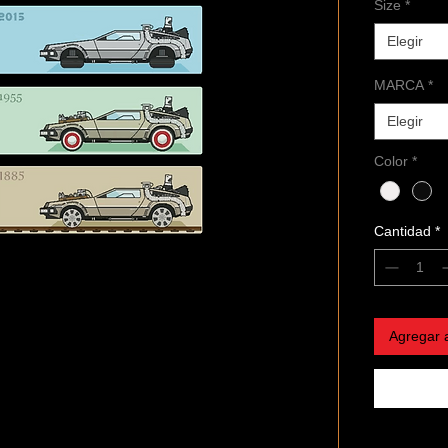
Size
*
Elegir
MARCA
*
Elegir
Color
*
Cantidad
*
Agregar a