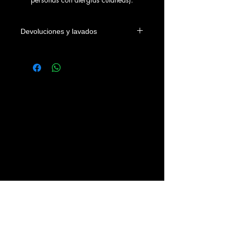
Devoluciones y lavados
Las camisetas se podrán devolver
dentro de los 4 días naturales a la
fecha de entrega en el domicilio del
cliente o en su defecto de su recogida
en nuestra tienda. Los gastos
devolución correrán a cargo del
cliente.
Se recomienda lavar las prendas con
agua fria, sin legías y del revés.