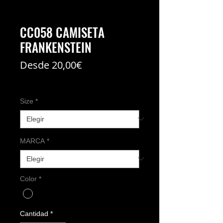
CC058 CAMISETA
FRANKENSTEIN
Precio
Desde
20,00€
de
Coste del envío no incl
oferta
Size
*
MARCA
*
Color
*
Cantidad
*