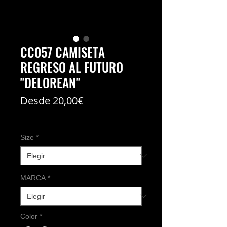
CC057 CAMISETA
REGRESO AL FUTURO
"DELOREAN"
Precio
Desde
20,00€
de
Coste del envío no incl
oferta
Size
*
MARCA
*
Color
*