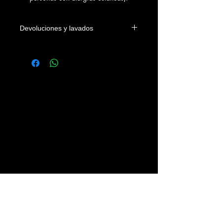
Devoluciones y lavados
Las camisetas se podrán devolver
dentro de los 4 días naturales a la
fecha de entrega en el domicilio del
cliente o en su defecto de su recogida
en nuestra tienda. Los gastos
devolución correrán a cargo del
cliente.
Se recomienda lavar las prendas con
agua fria, sin legías y del revés.