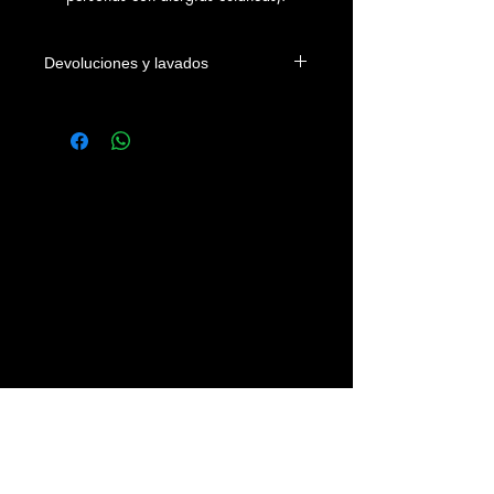
Devoluciones y lavados
Las camisetas se podrán devolver
dentro de los 4 días naturales a la
fecha de entrega en el domicilio del
cliente o en su defecto de su recogida
en nuestra tienda. Los gastos
devolución correrán a cargo del
cliente.
Se recomienda lavar las prendas con
agua fria, sin legías y del revés.