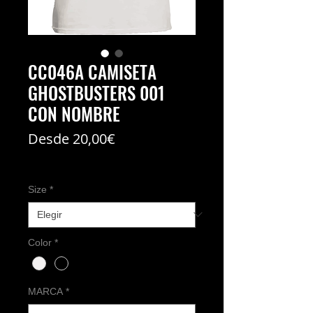
CC046A CAMISETA
GHOSTBUSTERS 001
CON NOMBRE
Precio
Desde
20,00€
de
Coste del envío no incl
oferta
Size
*
Color
*
MARCA
*