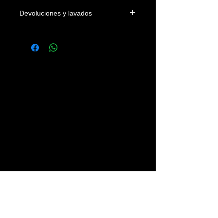
Devoluciones y lavados
Las camisetas se podrán devolver
dentro de los 4 días naturales a la
fecha de entrega en el domicilio del
cliente o en su defecto de su recogida
en nuestra tienda. Los gastos
devolución correrán a cargo del
cliente.
Se recomienda lavar las prendas con
agua fria, sin legías y del revés.