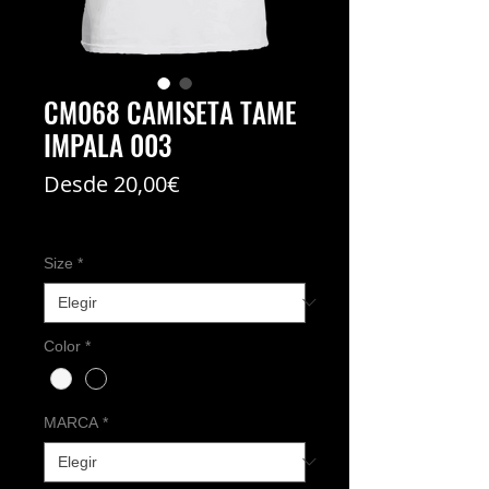
CM068 CAMISETA TAME
IMPALA 003
Precio
Desde
20,00€
de
Coste del envío no incl
oferta
Size
*
Color
*
MARCA
*