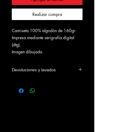
Realizar compra
Camiseta 100% algodón de 160gr.
Impresa mediante serigrafía digital
(dtg).
Imagen dibujada.
Devoluciones y lavados
Las camisetas se podrán devolver
dentro de los 4 días naturales a la
fecha de entrega en el domicilio del
cliente o en su defecto de su recogida
en nuestra tienda. Los gastos
devolución correrán a cargo del
cliente.
Se recomienda lavar las prendas con
agua fria, sin legías y del revés.