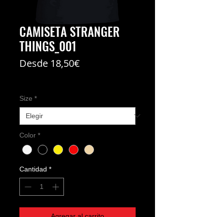
CAMISETA STRANGER
THINGS_001
Precio
Desde
18,50€
de
Coste del envío no incl
oferta
Size
*
Color
*
Cantidad
*
Agregar al carrito